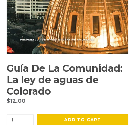
Guía De La Comunidad:
La ley de aguas de
Colorado
Regular
$12.00
price
Quantity
ADD TO CART